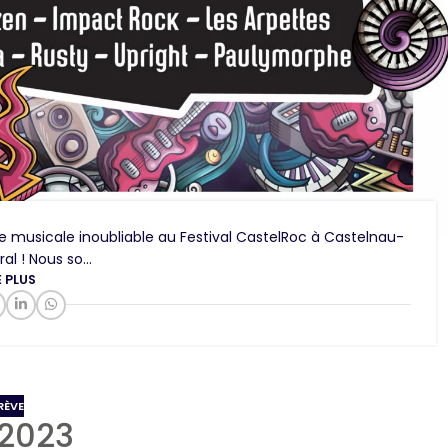
e musicale inoubliable au Festival CastelRoc à Castelnau-
l ! Nous so...
E PLUS
RÈVE
 2023