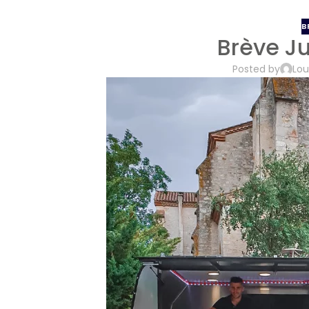
B
Brève Ju
Posted by
Lou