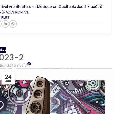
al Architecture et Musique en Occitanie Jeudi 3 août à
ÉRÉNADES ROMAN...
E PLUS
RÈVE
2023-2
0
BanditTarnos18
24
JUIL