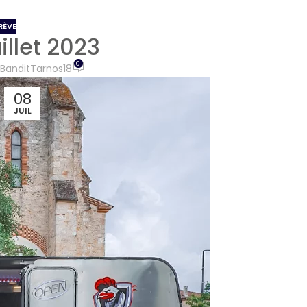
RÈVE
illet 2023
0
BanditTarnos18
08
JUIL