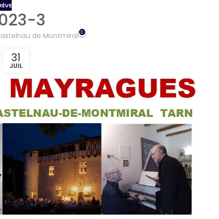
RÈVE
2023-3
0
Castelnau de Montmiral
31
JUIL