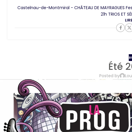
Castelnau-de-Montmiral - CHÂTEAU DE MAYRAGUES Festiv
21h TRIOS ET S
LIR
B
Été 
Posted by
Lou