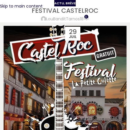
ACTU
,
BRÈVE
Skip to main content
FESTIVAL CASTELROC
0
LouBanditTarnos18
29
JUIL