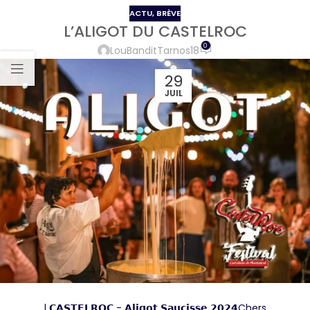
ACTU
,
BRÈVE
L’ALIGOT DU CASTELROC
0
LouBanditTarnos18
29
JUIL
| 𝗖𝗔𝗦𝗧𝗘𝗟𝗥𝗢𝗖 - 𝗔𝗹𝗶𝗴𝗼𝘁 𝗦𝗮𝘂𝗰𝗶𝘀𝘀𝗲 𝟮𝟬𝟮𝟰Chers