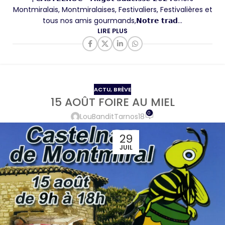
Montmiralais, Montmiralaises, Festivaliers, Festivalières et
tous nos amis gourmands,𝗡𝗼𝘁𝗿𝗲 𝘁𝗿𝗮𝗱...
LIRE PLUS
ACTU
,
BRÈVE
15 AOÛT FOIRE AU MIEL
0
LouBanditTarnos18
29
JUIL