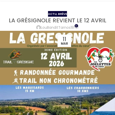
ACTU
,
BRÈVE
LA GRÉSIGNOLE REVIENT LE 12 AVRIL
0
LouBanditTarnos18
11
MAR