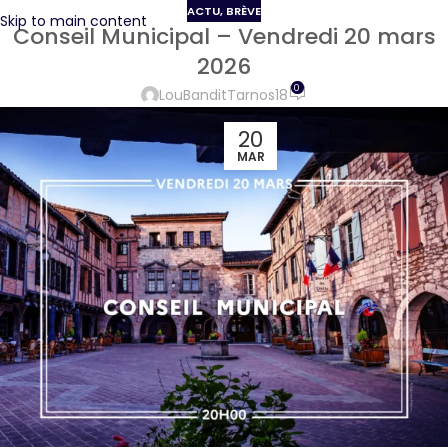
ACTU
,
BRÈVE
Skip to main content
Conseil Municipal – Vendredi 20 mars
2026
0
LouBanditTarnos18
20
MAR