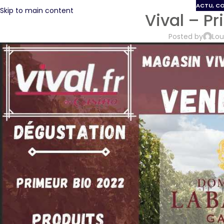
ACTU
,
C
Skip to main content
Vival – P
Posted by
Lou