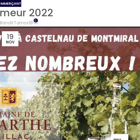
OMMERÇANT
rimeur 2022
0
BanditTarnos18
19
NOV