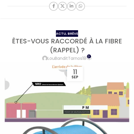
ACTU
,
BRÈVE
ÊTES-VOUS RACCORDÉ À LA FIBRE
(RAPPEL) ?
0
LouBanditTarnos18
11
SEP