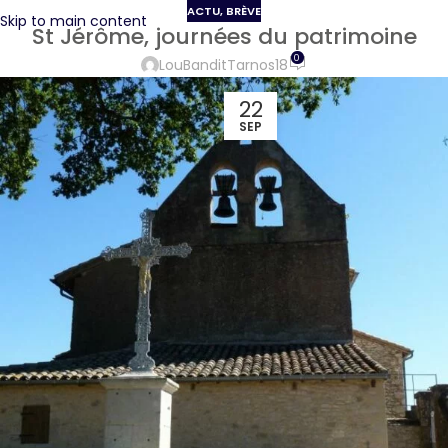
ACTU
,
BRÈVE
Skip to main content
St Jérôme, journées du patrimoine
0
LouBanditTarnos18
22
SEP