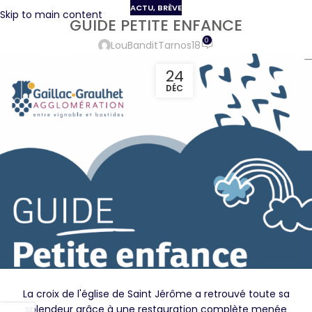
ACTU
,
BRÈVE
Skip to main content
GUIDE PETITE ENFANCE
0
LouBanditTarnos18
24
DÉC
La croix de l'église de Saint Jérôme a retrouvé toute sa
splendeur grâce à une restauration complète menée