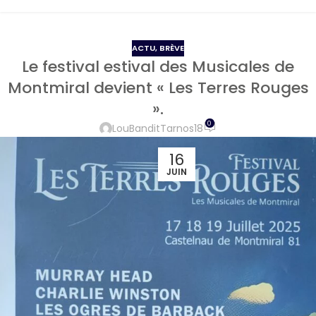
ACTU
,
BRÈVE
Le festival estival des Musicales de
Montmiral devient « Les Terres Rouges
».
0
LouBanditTarnos18
16
JUIN