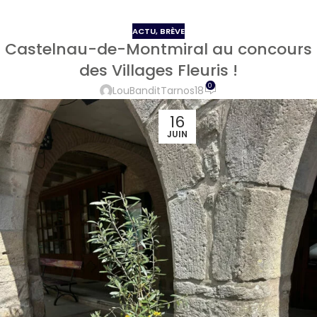
ACTU
,
BRÈVE
Castelnau-de-Montmiral au concours
des Villages Fleuris !
0
LouBanditTarnos18
16
JUIN