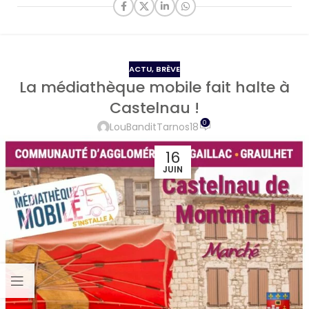
ACTU
,
BRÈVE
La médiathèque mobile fait halte à
Castelnau !
0
LouBanditTarnos18
16
JUIN