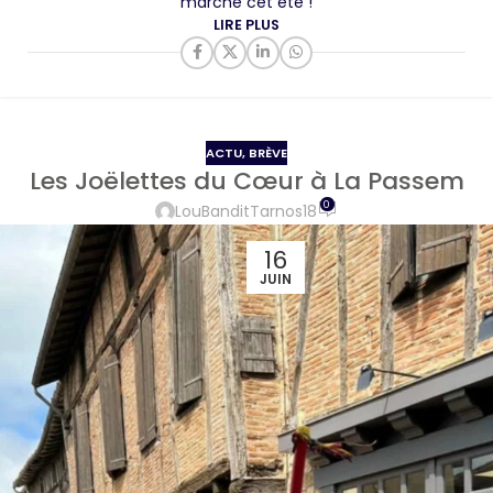
marché cet été !
LIRE PLUS
ACTU
,
BRÈVE
Les Joëlettes du Cœur à La Passem
0
LouBanditTarnos18
16
JUIN