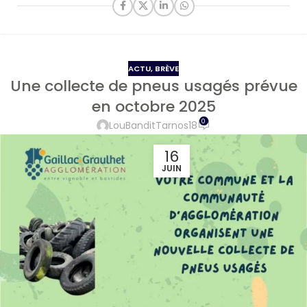
ACTU
,
BRÈVE
Une collecte de pneus usagés prévue
en octobre 2025
0
LouBanditTarnos18
16
JUIN