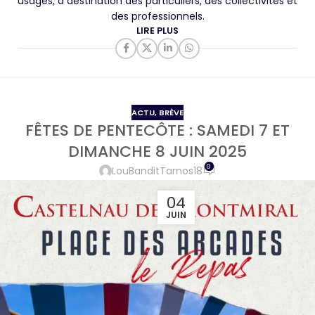
usagés, à destination des particuliers, des collectivités et
des professionnels.
LIRE PLUS
ACTU
,
BRÈVE
FÊTES DE PENTECÔTE : SAMEDI 7 ET
DIMANCHE 8 JUIN 2025
0
LouBanditTarnos18
04
JUIN