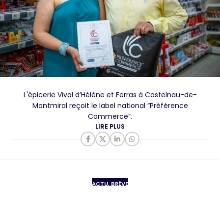
L'épicerie Vival d’Hélène et Ferras à Castelnau-de-
Montmiral reçoit le label national “Préférence
Commerce”.
LIRE PLUS
ACTU
,
BRÈVE
Les nouveautés de l’Office de Tourisme
de La Toscane Occitane