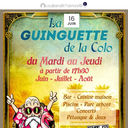
0
LouBanditTarnos18
16
JUIN