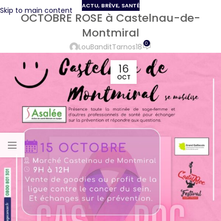
ACTU
,
BRÈVE
,
SANTÉ
Skip to main content
OCTOBRE ROSE à Castelnau-de-
Montmiral
0
LouBanditTarnos18
16
OCT