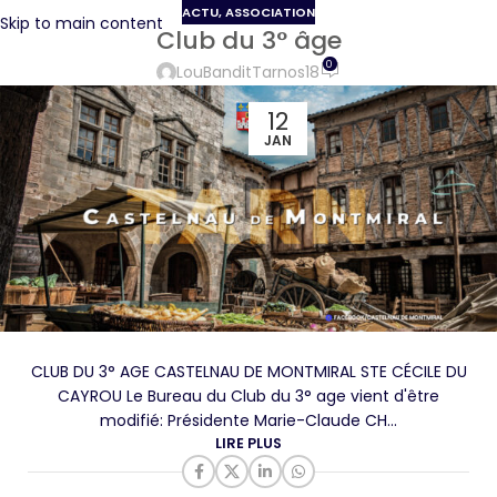
ACTU
,
ASSOCIATION
Skip to main content
Club du 3° âge
0
LouBanditTarnos18
12
JAN
CLUB DU 3° AGE CASTELNAU DE MONTMIRAL STE CÉCILE DU
CAYROU Le Bureau du Club du 3° age vient d'être
modifié: Présidente Marie-Claude CH...
LIRE PLUS