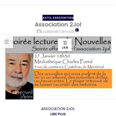
ACTU
,
ASSOCIATION
Association 2Jol
0
LouBanditTarnos18
11
JAN
ASSOCIATION 2JOL
LIRE PLUS