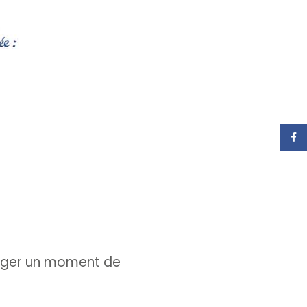
Face
rtager un moment de