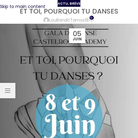
ACTU
,
BRÈVE
Skip to main content
ET TOI, POURQUOI TU DANSES
0
LouBanditTarnos18
05
JUIN