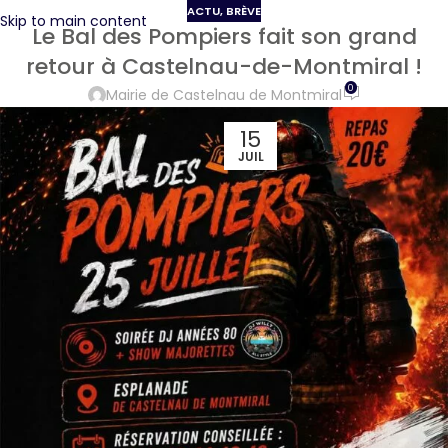
ACTU
,
BRÈVE
Skip to main content
Le Bal des Pompiers fait son grand
retour à Castelnau-de-Montmiral !
0
Mairie de Castelnau de Montmiral
15
JUIL