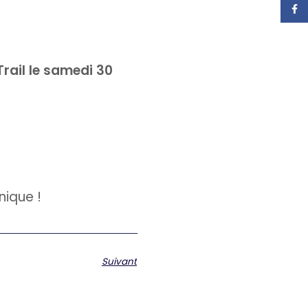
Face
Trail le samedi 30
nique !
Suivant