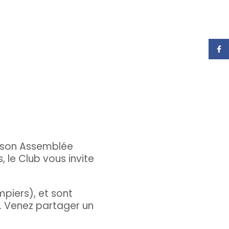
Face
u son Assemblée
 le Club vous invite
piers), et sont
. Venez partager un