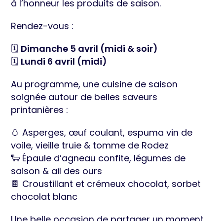
à l’honneur les produits de saison.
Rendez-vous :
🗓️
Dimanche 5 avril (midi & soir)
🗓️
Lundi 6 avril (midi)
Au programme, une cuisine de saison
soignée autour de belles saveurs
printanières :
🥚 Asperges, œuf coulant, espuma vin de
voile, vieille truie & tomme de Rodez
🐑 Épaule d’agneau confite, légumes de
saison & ail des ours
🍫 Croustillant et crémeux chocolat, sorbet
chocolat blanc
Une belle occasion de partager un moment