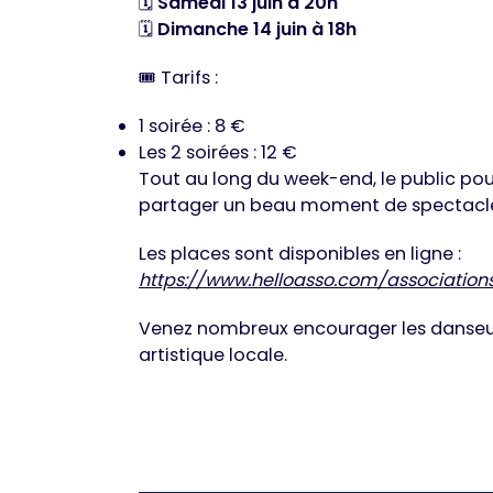
🗓️
Samedi 13 juin à 20h
🗓️
Dimanche 14 juin à 18h
🎟️ Tarifs :
1 soirée : 8 €
Les 2 soirées : 12 €
Tout au long du week-end, le public pour
partager un beau moment de spectacle 
Les places sont disponibles en ligne :
https://www.helloasso.com/associati
Venez nombreux encourager les danseus
artistique locale.