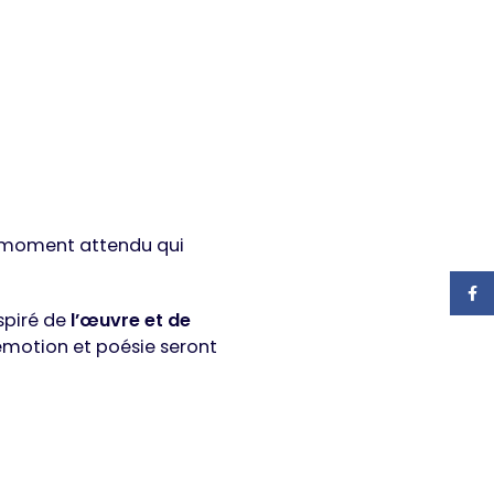
n moment attendu qui
Face
spiré de
l’œuvre et de
émotion et poésie seront