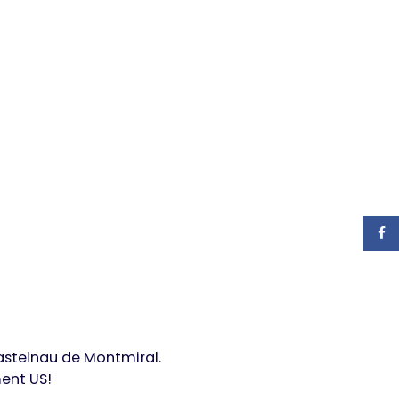
Face
astelnau de Montmiral.
ent US!