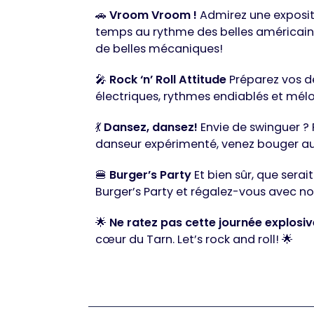
🚗
Vroom Vroom !
Admirez une expositi
temps au rythme des belles américaine
de belles mécaniques!
🎤
Rock ‘n’ Roll Attitude
Préparez vos d
électriques, rythmes endiablés et mélodi
💃
Dansez, dansez!
Envie de swinguer ? 
danseur expérimenté, venez bouger au
🍔
Burger’s Party
Et bien sûr, que serai
Burger’s Party et régalez-vous avec nos
🌟
Ne ratez pas cette journée explosi
cœur du Tarn. Let’s rock and roll! 🌟